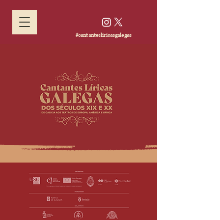
#cantantesliricasgalegas